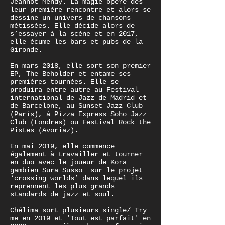
Jeannot Mendy. La magie opère dès
leur première rencontre et alors se
dessine un univers de chansons
métissées. Elle décide alors de
s’essayer à la scène et en 2017,
elle écume les bars et pubs de la
Gironde.
En mars 2018, elle sort son premier
EP, The Beholder et entame ses
premières tournées. Elle se
produira entre autre au Festival
international de Jazz de Madrid et
de Barcelone, au Sunset Jazz Club
(Paris), à Pizza Express Soho Jazz
Club (Londres) ou Festival Rock the
Pistes (Avoriaz).
En mai 2019, elle commence
également à travailler et tourner
en duo avec le joueur de Kora
gambien Sura Susso sur le projet
‘crossing worlds’ dans lequel ils
reprennent les plus grands
standards de jazz et soul.
Chélima sort plusieurs single/ Try
me en 2019 et 'Tout est parfait' en